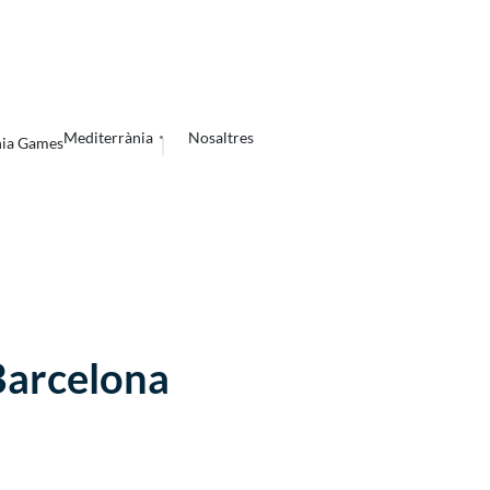
Mediterrània
Nosaltres
nia Games
 Barcelona