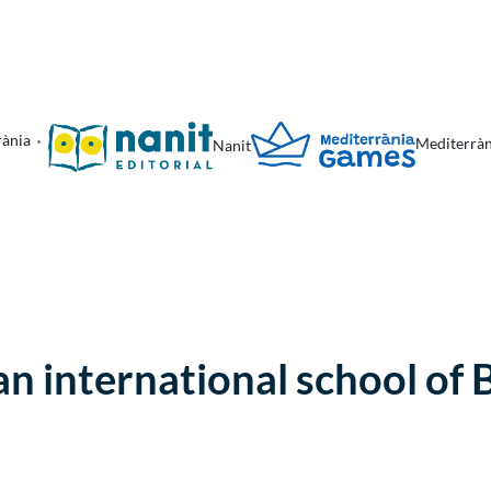
rània
Mediterrà
Nanit
ean international school of