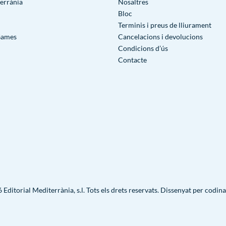
terrània
Nosaltres
Bloc
Terminis i preus de lliurament
Games
Cancelacions i devolucions
Condicions d’ús
Contacte
Editorial Mediterrània, s.l. Tots els drets reservats. Dissenyat per
codina